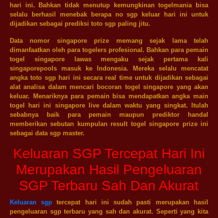
hari ini. Bahkan tidak menutup kemungkinan togelmania bisa
selalu berhasil menebak berapa no sgp keluar hari ini untuk
dijadikan sebagai prediksi toto sgp paling jitu.
Data nomor singapore prize memang sejak lama telah
dimanfaatkan oleh para togelers profesional. Bahkan para pemain
togel singapore lawas mengaku sejak pertama kali
singaporepools masuk ke Indonesia. Mereka selalu mencatat
angka toto sgp hari ini secara real time untuk dijadikan sebagai
alat analisa dalam mencari bocoran togel singapore yang akan
keluar. Menariknya para pemain bisa mendapatkan angka main
togel hari ini singapore live dalam waktu yang singkat. Itulah
sebabnya baik para pemain maupun prediktor handal
memberikan sebutan kumpulan result togel singapore prize ini
sebagai data sgp master.
Keluaran SGP Tercepat Hari Ini
Merupakan Hasil Pengeluaran
SGP Terbaru Sah Dan Akurat
Keluaran sgp
tercepat hari ini sudah pasti merupakan hasil
pengeluaran sgp terbaru yang sah dan akurat. Seperti yang kita